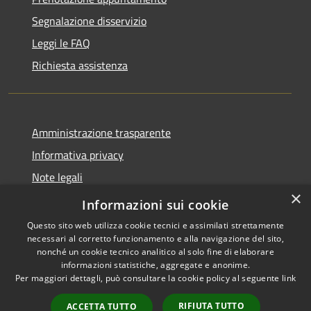
Segnalazione disservizio
Leggi le FAQ
Richiesta assistenza
Amministrazione trasparente
Informativa privacy
Note legali
×
Dichiarazione di accessibilità
Informazioni sui cookie
Questo sito web utilizza cookie tecnici e assimilati strettamente
necessari al corretto funzionamento e alla navigazione del sito,
nonché un cookie tecnico analitico al solo fine di elaborare
informazioni statistiche, aggregate e anonime.
RSS
Copyright © 2026 • Città di
Per maggiori dettagli, può consultare la cookie policy al seguente
link
Accessibilità
Cirié • Powered by
Privacy
Municipium
Accesso
•
RIFIUTA TUTTO
ACCETTA TUTTO