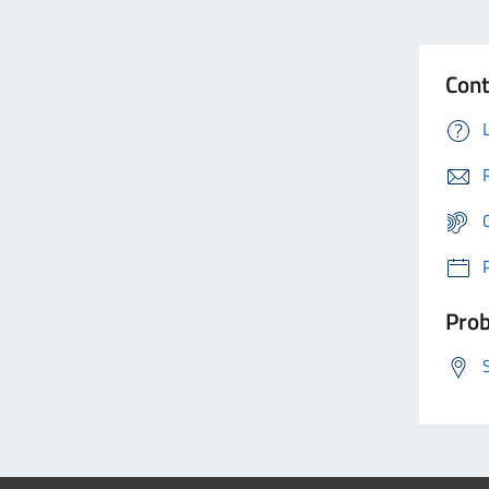
Cont
Prob