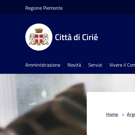
Salta al contenuto principale
Regione Piemonte
Città di Cirié
Amministrazione
Novità
Servizi
Vivere il C
Home
>
Arg