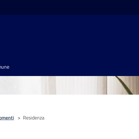
omune
omenti
>
Residenza