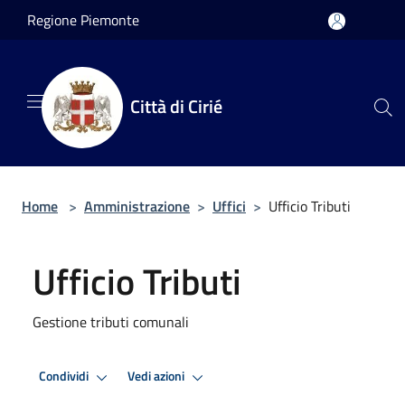
Salta al contenuto principale
Regione Piemonte
Città di Cirié
Home
>
Amministrazione
>
Uffici
>
Ufficio Tributi
Ufficio Tributi
Gestione tributi comunali
Condividi
Vedi azioni