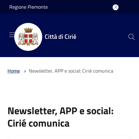
Salta al contenuto principale
Regione Piemonte
Città di Cirié
Home
>
Newsletter, APP e social: Cirié comunica
Newsletter, APP e social:
Cirié comunica