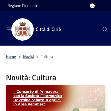
Salta al contenuto principale
Regione Piemonte
Città di Cirié
Home
>
Novità
>
Cultura
Novità: Cultura