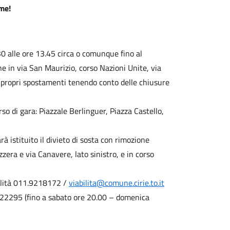
me!
 alle ore 13.45 circa o comunque fino al
ne in via San Maurizio, corso Nazioni Unite, via
i propri spostamenti tenendo conto delle chiusure
rso di gara: Piazzale Berlinguer, Piazza Castello,
à istituito il divieto di sosta con rimozione
zera e via Canavere, lato sinistro, e in corso
bilità 011.9218172 /
viabilita@comune.cirie.to.it
22295 (fino a sabato ore 20.00 – domenica