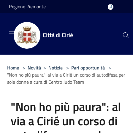
Salta al contenuto principale
Regione Piemonte
Città di Cirié
Home
>
Novità
>
Notizie
>
Pari opportunità
>
"Non ho più paura": al via a Cirié un corso di autodifesa per
sole donne a cura di Centro Judo Team
"Non ho più paura": al
via a Cirié un corso di