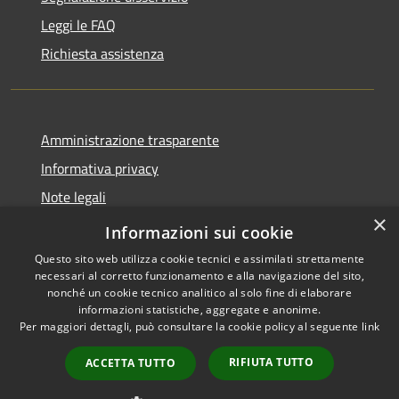
Leggi le FAQ
Richiesta assistenza
Amministrazione trasparente
Informativa privacy
Note legali
×
Dichiarazione di accessibilità
Informazioni sui cookie
Questo sito web utilizza cookie tecnici e assimilati strettamente
necessari al corretto funzionamento e alla navigazione del sito,
nonché un cookie tecnico analitico al solo fine di elaborare
informazioni statistiche, aggregate e anonime.
RSS
Copyright © 2026 • Città di
Per maggiori dettagli, può consultare la cookie policy al seguente
link
Accessibilità
Cirié • Powered by
Privacy
Municipium
Accesso
•
RIFIUTA TUTTO
ACCETTA TUTTO
Cookie
redazione