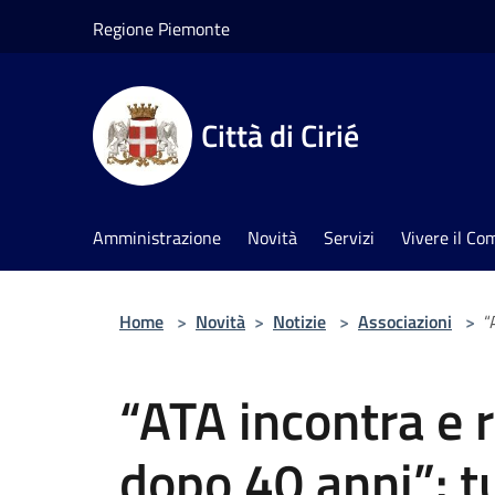
Salta al contenuto principale
Regione Piemonte
Città di Cirié
Amministrazione
Novità
Servizi
Vivere il C
Home
>
Novità
>
Notizie
>
Associazioni
>
“
“ATA incontra e 
dopo 40 anni”: tu