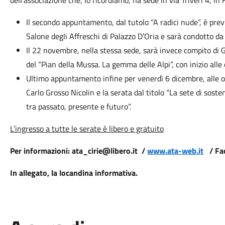
dell’associazione che, lo ricordiamo, ha sede in via Triveri 4, in
Il secondo appuntamento, dal tutolo “A radici nude”, è prev
Salone degli Affreschi di Palazzo D’Oria e sarà condotto da
Il 22 novembre, nella stessa sede, sarà invece compito di G
del “Pian della Mussa. La gemma delle Alpi”, con inizio alle
Ultimo appuntamento infine per venerdì 6 dicembre, alle o
Carlo Grosso Nicolin e la serata dal titolo “La sete di sosteni
tra passato, presente e futuro”.
L’ingresso a tutte le serate è libero e gratuito
Per informazioni: ata_cirie@libero.it /
www.ata-web.it
/ Fac
In allegato, la locandina informativa.