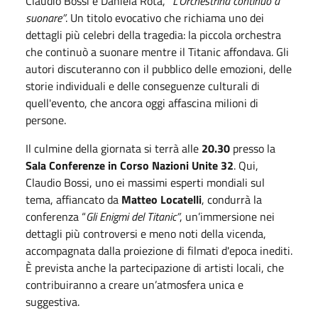
Claudio Bossi e Daniela Rota, “
L'Orchestrina continuò a
suonare”
. Un titolo evocativo che richiama uno dei
dettagli più celebri della tragedia: la piccola orchestra
che continuò a suonare mentre il Titanic affondava. Gli
autori discuteranno con il pubblico delle emozioni, delle
storie individuali e delle conseguenze culturali di
quell'evento, che ancora oggi affascina milioni di
persone.
Il culmine della giornata si terrà alle
20.30
presso la
Sala Conferenze in Corso Nazioni Unite 32
. Qui,
Claudio Bossi, uno ei massimi esperti mondiali sul
tema, affiancato da
Matteo Locatelli
, condurrà la
conferenza “
Gli Enigmi del Titanic”
, un’immersione nei
dettagli più controversi e meno noti della vicenda,
accompagnata dalla proiezione di filmati d'epoca inediti.
È prevista anche la partecipazione di artisti locali, che
contribuiranno a creare un’atmosfera unica e
suggestiva.