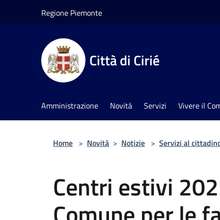
Salta al contenuto principale
Regione Piemonte
Città di Cirié
Amministrazione
Novità
Servizi
Vivere il C
Home
>
Novità
>
Notizie
>
Servizi al cittadin
Centri estivi 202
Comune per le fa