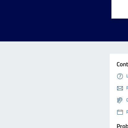
Cont
Prob