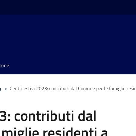
omune
o
>
Centri estivi 2023: contributi dal Comune per le famiglie resid
3: contributi dal
miglie residenti a