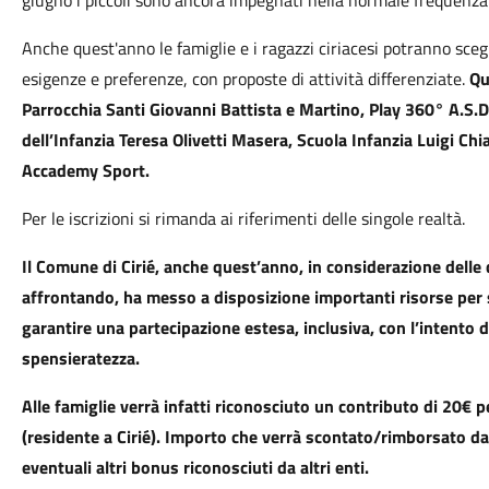
giugno i piccoli sono ancora impegnati nella normale frequenza
Anche quest'anno le famiglie e i ragazzi ciriacesi potranno sceg
esigenze e preferenze, con proposte di attività differenziate.
Qu
Parrocchia Santi Giovanni Battista e Martino, Play 360° A.S.D.P
dell’Infanzia Teresa Olivetti Masera, Scuola Infanzia Luigi Chi
Accademy Sport.
Per le iscrizioni si rimanda ai riferimenti delle singole realtà.
Il Comune di Cirié, anche quest’anno, in considerazione delle
affrontando, ha messo a disposizione importanti risorse per so
garantire una partecipazione estesa, inclusiva, con l’intento 
spensieratezza.
Alle famiglie verrà infatti riconosciuto un contributo di 20€
(residente a Cirié). Importo che verrà scontato/rimborsato d
eventuali altri bonus riconosciuti da altri enti.