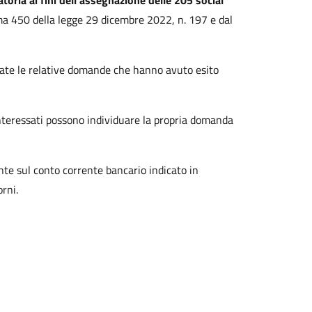
toria ai fini dell’assegnazione delle 205 social
a 450 della legge 29 dicembre 2022, n. 197 e dal
ate le relative domande che hanno avuto esito
 interessati possono individuare la propria domanda
nte sul conto corrente bancario indicato in
rni.