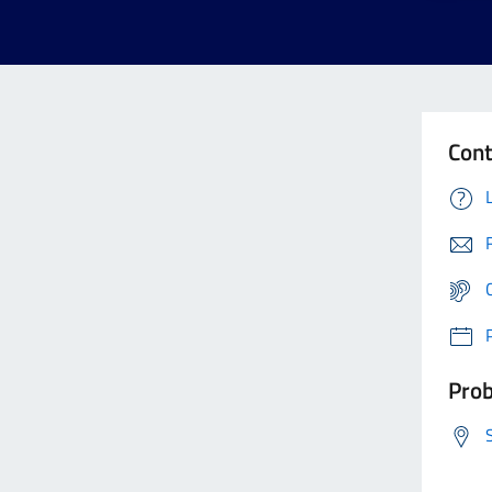
Cont
Prob