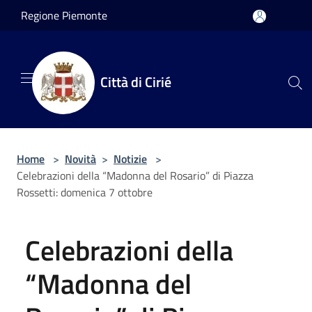
Salta al contenuto principale
Regione Piemonte
Città di Cirié
Home
>
Novità
>
Notizie
>
Celebrazioni della “Madonna del Rosario” di Piazza
Rossetti: domenica 7 ottobre
Celebrazioni della
“Madonna del