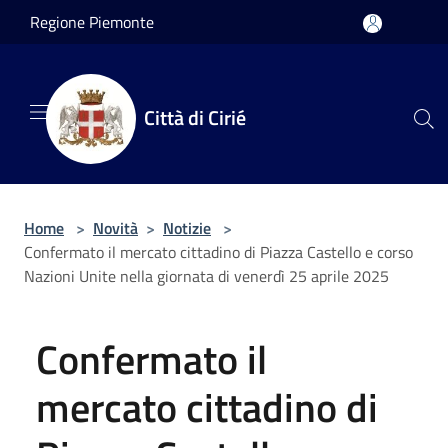
Salta al contenuto principale
Regione Piemonte
Città di Cirié
Home
>
Novità
>
Notizie
>
Confermato il mercato cittadino di Piazza Castello e corso
Nazioni Unite nella giornata di venerdì 25 aprile 2025
Confermato il
mercato cittadino di