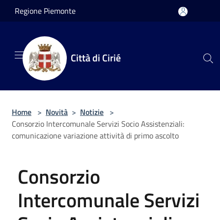
Salta al contenuto principale
Regione Piemonte
Città di Cirié
Home
>
Novità
>
Notizie
>
Consorzio Intercomunale Servizi Socio Assistenziali:
comunicazione variazione attività di primo ascolto
Consorzio
Intercomunale Servizi