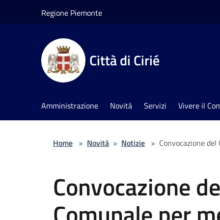
Salta al contenuto principale
Regione Piemonte
Città di Cirié
Amministrazione
Novità
Servizi
Vivere il C
Home
>
Novità
>
Notizie
>
Convocazione del 
Convocazione del
Comunale per me