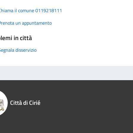
Chiama il comune 0119218111
Prenota un appuntamento
lemi in città
Segnala disservizio
Città di Cirié