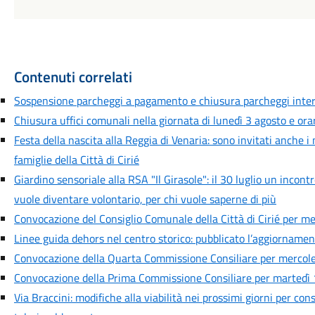
Contenuti correlati
Sospensione parcheggi a pagamento e chiusura parcheggi inte
Chiusura uffici comunali nella giornata di lunedì 3 agosto e orar
Festa della nascita alla Reggia di Venaria: sono invitati anche i
famiglie della Città di Cirié
Giardino sensoriale alla RSA "Il Girasole": il 30 luglio un incont
vuole diventare volontario, per chi vuole saperne di più
Convocazione del Consiglio Comunale della Città di Cirié per me
Linee guida dehors nel centro storico: pubblicato l’aggiornamen
Convocazione della Quarta Commissione Consiliare per mercoled
Convocazione della Prima Commissione Consiliare per martedì 1
Via Braccini: modifiche alla viabilità nei prossimi giorni per cons