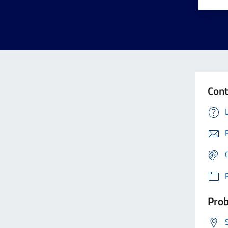
Cont
Prob