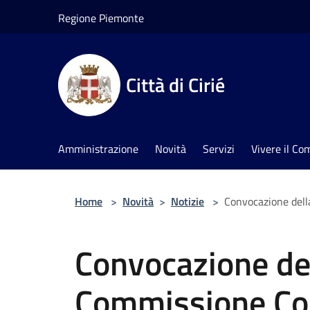
Salta al contenuto principale
Regione Piemonte
Città di Cirié
Amministrazione
Novità
Servizi
Vivere il C
Home
>
Novità
>
Notizie
>
Convocazione dell
Convocazione de
Commissione Con