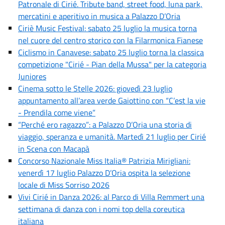
Patronale di Cirié. Tribute band, street food, luna park,
mercatini e aperitivo in musica a Palazzo D’Oria
Ciriè Music Festival: sabato 25 luglio la musica torna
nel cuore del centro storico con la Filarmonica Fianese
Ciclismo in Canavese: sabato 25 luglio torna la classica
competizione "Cirié - Pian della Mussa" per la categoria
Juniores
Cinema sotto le Stelle 2026: giovedì 23 luglio
appuntamento all’area verde Gaiottino con “C’est la vie
- Prendila come viene”
“Perché ero ragazzo”: a Palazzo D’Oria una storia di
viaggio, speranza e umanità. Martedì 21 luglio per Cirié
in Scena con Macapà
Concorso Nazionale Miss Italia® Patrizia Mirigliani:
venerdì 17 luglio Palazzo D’Oria ospita la selezione
locale di Miss Sorriso 2026
Vivi Cirié in Danza 2026: al Parco di Villa Remmert una
settimana di danza con i nomi top della coreutica
italiana