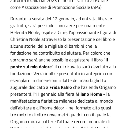
autorità locali. Dal 2023 è inoltre iscritta al RUNTS
come Associazione di Promozione Sociale (APS).
Durante la serata del 12 gennaio, ad entrata libera e
gratuita, sarà possibile conoscere personalmente
Helenita Noble, ospite a Cirié, l’appassionante figura di
Christina Noble attraverso la presentazione del libro e
alcune storie delle migliaia di bambini che la
fondazione ha contribuito ad aiutare. Per coloro che
vorranno sarà anche possibile acquistare il libro "
Il
ponte sul mio dolore
” il cui ricavato sarà devoluto alla
fondazione. Verrà inoltre presentato in anteprima un
esemplare in dimensioni ridotte del maxi biglietto
augurale dedicato a
Frida Kahlo
che l'azienda Origamo
presenterà l'11 gennaio alla fiera
Milano Home
- la
manifestazione fieristica milanese dedicata al mondo
dell’abitare e all’home décor - nel formato alto quasi
tre metri e di oltre nove metri quadri, con il quale la
Origamo mira a battere l’attuale record mondiale di