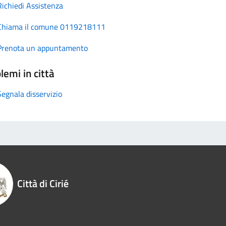
Richiedi Assistenza
Chiama il comune 0119218111
Prenota un appuntamento
lemi in città
Segnala disservizio
Città di Cirié