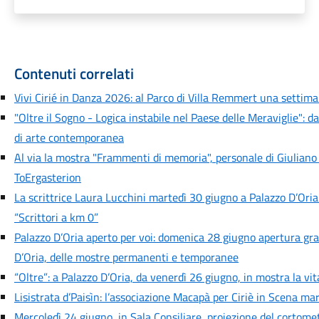
Contenuti correlati
Vivi Cirié in Danza 2026: al Parco di Villa Remmert una settiman
"Oltre il Sogno - Logica instabile nel Paese delle Meraviglie": d
di arte contemporanea
Al via la mostra "Frammenti di memoria", personale di Giuliano
ToErgasterion
La scrittrice Laura Lucchini martedì 30 giugno a Palazzo D’Oria
“Scrittori a km 0”
Palazzo D’Oria aperto per voi: domenica 28 giugno apertura grat
D’Oria, delle mostre permanenti e temporanee
“Oltre”: a Palazzo D’Oria, da venerdì 26 giugno, in mostra la vi
Lisistrata d’Paisìn: l’associazione Macapà per Ciriè in Scena mar
Mercoledì 24 giugno, in Sala Consiliare, proiezione del cortometr