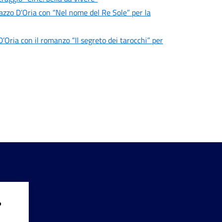
azzo D’Oria con “Nel nome del Re Sole” per la
’Oria con il romanzo “Il segreto dei tarocchi” per
?