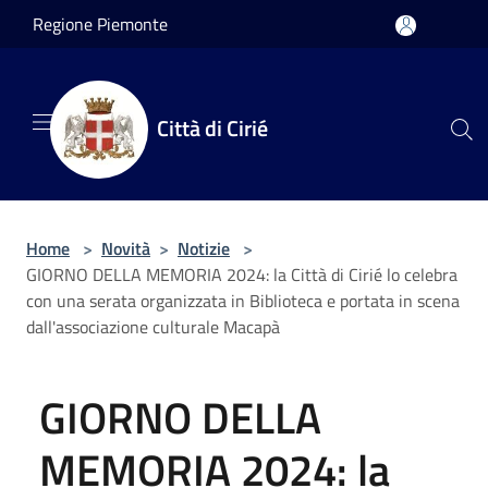
Salta al contenuto principale
Regione Piemonte
Città di Cirié
Home
>
Novità
>
Notizie
>
GIORNO DELLA MEMORIA 2024: la Città di Cirié lo celebra
con una serata organizzata in Biblioteca e portata in scena
dall'associazione culturale Macapà
GIORNO DELLA
MEMORIA 2024: la