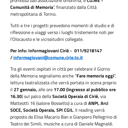
promosso dall'associazione omonima, e
CO.ME -
Comunità di Memoria
”, finanziato dalla Città
metropolitana di Torino.
Tutti e tre i progetti prevedono momenti di studio e di
riflessione e viaggi verso i luoghi tristemente noti per
l'Olocausto e le vicissitudini collegate.
Per info: Informagiovani Cirié - 011/9218147
/
informagiovani@comune.cirie.to.it
Tra gli eventi ospitati in città per celebrare il Giorno
della Memoria segnaliamo anche "
Fare memoria oggi
",
lettura teatralizzata che verrà portata in scena proprio
il
27 gennaio,
alle ore
17.00 (ingresso al pubblico ore
16.30
) sul palco della
Società Operaia di Cirié
, via
Matteotti 16 (salone Bossetto) a cura di
ANPI, Arci
SOCE, Società Operaia, SPI CGIL
. Il reading verrà
proposto da Elisa Macario Ban e Gianpiero Pellegrino di
Teatro dei Simili, musiche a cura di Daniele Magnaldi.