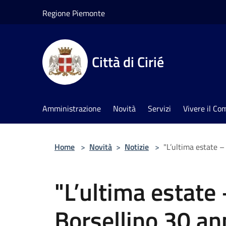
Salta al contenuto principale
Regione Piemonte
Città di Cirié
Amministrazione
Novità
Servizi
Vivere il C
Home
>
Novità
>
Notizie
>
"L’ultima estate –
"L’ultima estate
Borsellino 30 an