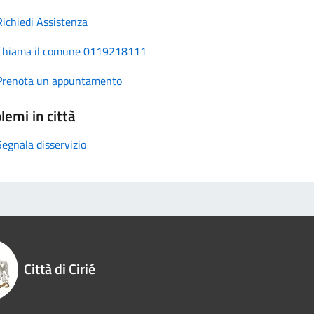
Richiedi Assistenza
Chiama il comune 0119218111
Prenota un appuntamento
lemi in città
Segnala disservizio
Città di Cirié