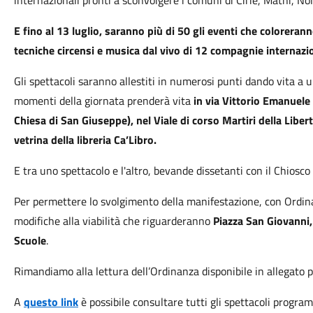
internazionali pronti a sconvolgere i comuni di Cirié, Mathi, No
E fino
al 13
luglio
,
saranno
più di 50
gli
eventi
che
coloreranno
tecniche circensi e musica dal vivo di 12 compagnie internazi
Gli spettacoli saranno allestiti in numerosi punti dando vita a u
momenti della giornata prenderà vita
in via Vittorio Emanuele I
Chiesa di San Giuseppe), nel Viale di corso Martiri della Liber
vetrina della libreria Ca’Libro.
E tra uno spettacolo e l'altro, bevande dissetanti con il Chiosc
Per permettere lo svolgimento della manifestazione, con Ordin
modifiche alla viabilità che riguarderanno
Piazza San Giovanni, 
Scuole
.
Rimandiamo alla lettura dell’Ordinanza disponibile in allegato per
A
questo link
è possibile consultare tutti gli spettacoli progra