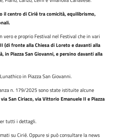
le, Fiano, Lanzo, Leinì e Villanova Canavese.
 il centro di Cirié tra comicità, equilibrismo,
onali
.
n vero e proprio Festival nel Festival che in vari
I (di fronte alla Chiesa di Loreto e davanti alla
tà, in Piazza San Giovanni, e persino davanti alla
o Lunathico in Piazza San Giovanni
.
anza n. 179/2025 sono state istituite alcune
via San Ciriaco, via Vittorio Emanuele II e Piazza
 tutti i dettagli.
mmati su Cirié. Oppure si può consultare la news