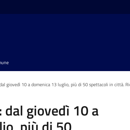
omune
dal giovedì 10 a domenica 13 luglio, più di 50 spettacoli in città. R
: dal giovedì 10 a
io, più di 50