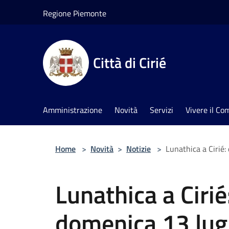
Salta al contenuto principale
Regione Piemonte
Città di Cirié
Amministrazione
Novità
Servizi
Vivere il C
Home
>
Novità
>
Notizie
>
Lunathica a Cirié: 
Lunathica a Cirié
domenica 13 lugl