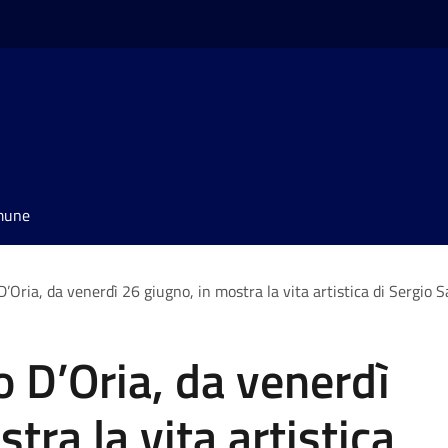
omune
 D’Oria, da venerdì 26 giugno, in mostra la vita artistica di Sergio
o D’Oria, da venerdì
tra la vita artistica