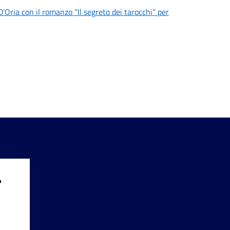
’Oria con il romanzo “Il segreto dei tarocchi” per
?