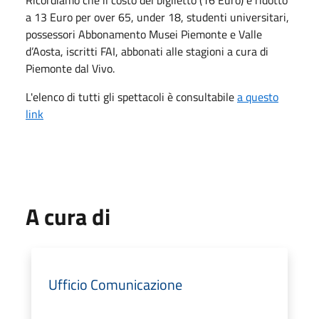
Ricordiamo che il costo del biglietto (16 Euro) è ridotto
a 13 Euro per over 65, under 18, studenti universitari,
possessori Abbonamento Musei Piemonte e Valle
d’Aosta, iscritti FAI, abbonati alle stagioni a cura di
Piemonte dal Vivo.
L'elenco di tutti gli spettacoli è consultabile
a questo
link
A cura di
Ufficio Comunicazione