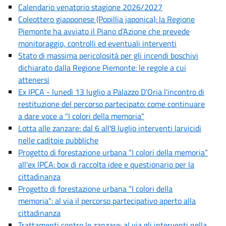
Calendario venatorio stagione 2026/2027
Coleottero giapponese (Popillia japonica): la Regione
Piemonte ha avviato il Piano d’Azione che prevede
monitoraggio, controlli ed eventuali interventi
Stato di massima pericolosità per gli incendi boschivi
dichiarato dalla Regione Piemonte: le regole a cui
attenersi
Ex IPCA - lunedì 13 luglio a Palazzo D'Oria l'incontro di
restituzione del percorso partecipato: come continuare
a dare voce a "I colori della memoria"
Lotta alle zanzare: dal 6 all'8 luglio interventi larvicidi
nelle caditoie pubbliche
Progetto di forestazione urbana “I colori della memoria”
all'ex IPCA: box di raccolta idee e questionario per la
cittadinanza
Progetto di forestazione urbana “I colori della
memoria”: al via il percorso partecipativo aperto alla
cittadinanza
Trattamenti contro le zanzare: al via gli interventi nella