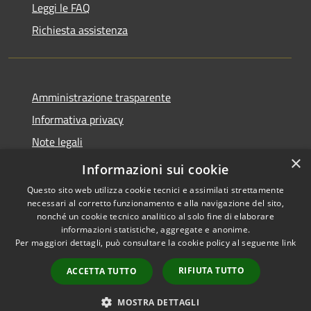
Leggi le FAQ
Richiesta assistenza
Amministrazione trasparente
Informativa privacy
Note legali
×
Dichiarazione di accessibilità
Informazioni sui cookie
Questo sito web utilizza cookie tecnici e assimilati strettamente
necessari al corretto funzionamento e alla navigazione del sito,
nonché un cookie tecnico analitico al solo fine di elaborare
informazioni statistiche, aggregate e anonime.
RSS
Copyright © 2026 • Città di
Per maggiori dettagli, può consultare la cookie policy al seguente
link
Accessibilità
Cirié • Powered by
Privacy
Municipium
Accesso
•
RIFIUTA TUTTO
ACCETTA TUTTO
Cookie
redazione
Mappa del sito
MOSTRA DETTAGLI