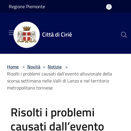
Salta al contenuto principale
Regione Piemonte
Città di Cirié
Home
>
Novità
>
Notizie
>
Risolti i problemi causati dall’evento alluvionale della
scorsa settimana nelle Valli di Lanzo e nel territorio
metropolitano torinese
Risolti i problemi
causati dall’evento