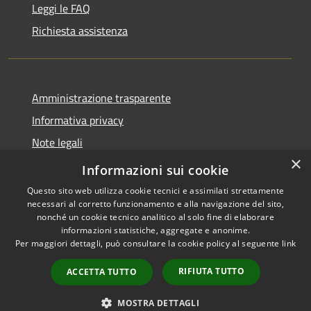
Leggi le FAQ
Richiesta assistenza
Amministrazione trasparente
Informativa privacy
Note legali
×
Dichiarazione di accessibilità
Informazioni sui cookie
Questo sito web utilizza cookie tecnici e assimilati strettamente
necessari al corretto funzionamento e alla navigazione del sito,
nonché un cookie tecnico analitico al solo fine di elaborare
informazioni statistiche, aggregate e anonime.
RSS
Copyright © 2026 • Città di
Per maggiori dettagli, può consultare la cookie policy al seguente
link
Accessibilità
Cirié • Powered by
Privacy
Municipium
Accesso
•
RIFIUTA TUTTO
ACCETTA TUTTO
Cookie
redazione
Mappa del sito
MOSTRA DETTAGLI