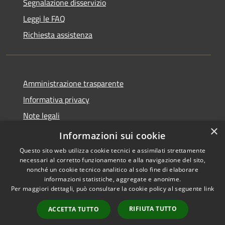
Segnalazione disservizio
Leggi le FAQ
Richiesta assistenza
Amministrazione trasparente
Informativa privacy
Note legali
×
Dichiarazione di accessibilità
Informazioni sui cookie
Questo sito web utilizza cookie tecnici e assimilati strettamente
necessari al corretto funzionamento e alla navigazione del sito,
nonché un cookie tecnico analitico al solo fine di elaborare
informazioni statistiche, aggregate e anonime.
RSS
Copyright © 2026 • Città di
Per maggiori dettagli, può consultare la cookie policy al seguente
link
Accessibilità
Cirié • Powered by
Privacy
Municipium
Accesso
•
RIFIUTA TUTTO
ACCETTA TUTTO
Cookie
redazione