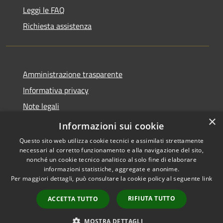
Leggi le FAQ
Richiesta assistenza
Amministrazione trasparente
Informativa privacy
Note legali
×
Dichiarazione di accessibilità
Informazioni sui cookie
Questo sito web utilizza cookie tecnici e assimilati strettamente
necessari al corretto funzionamento e alla navigazione del sito,
nonché un cookie tecnico analitico al solo fine di elaborare
informazioni statistiche, aggregate e anonime.
RSS
Copyright © 2026 • Città di
Per maggiori dettagli, può consultare la cookie policy al seguente
link
Accessibilità
Cirié • Powered by
Privacy
Municipium
Accesso
•
RIFIUTA TUTTO
ACCETTA TUTTO
Cookie
redazione
Mappa del sito
MOSTRA DETTAGLI