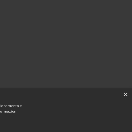
×
nzionamento e
nformazioni