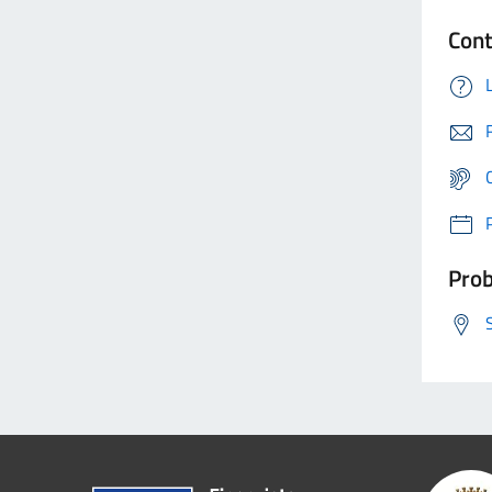
Cont
Prob