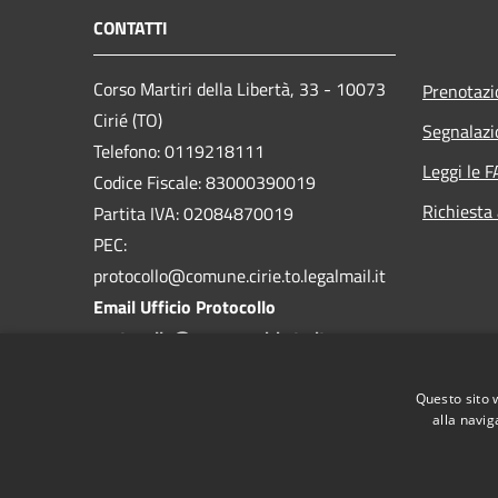
CONTATTI
Corso Martiri della Libertà, 33 - 10073
Prenotaz
Cirié (TO)
Segnalazi
Telefono: 0119218111
Leggi le 
Codice Fiscale: 83000390019
Richiesta
Partita IVA: 02084870019
PEC:
protocollo@comune.cirie.to.legalmail.it
Email Ufficio Protocollo
protocollo@comune.cirie.to.it
Questo sito 
alla navig