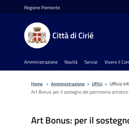
Salta al contenuto principale
Regione Piemonte
Città di Cirié
Amministrazione
Novità
Servizi
Vivere il C
Home
>
Amministrazione
>
Uffici
>
Ufficio In
Art Bonus: per il sostegno del patrimonio artistico 
Art Bonus: per il sostegn