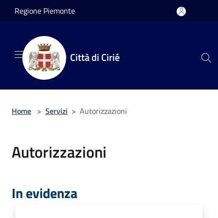
Salta al contenuto principale
Regione Piemonte
Città di Cirié
Home
>
Servizi
>
Autorizzazioni
Autorizzazioni
In evidenza