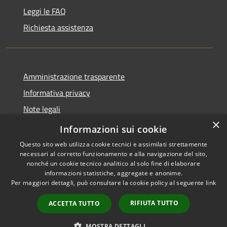
Leggi le FAQ
Richiesta assistenza
Amministrazione trasparente
Informativa privacy
Note legali
×
Dichiarazione di accessibilità
Informazioni sui cookie
Questo sito web utilizza cookie tecnici e assimilati strettamente
necessari al corretto funzionamento e alla navigazione del sito,
nonché un cookie tecnico analitico al solo fine di elaborare
informazioni statistiche, aggregate e anonime.
RSS
Copyright © 2026 • Città di
Per maggiori dettagli, può consultare la cookie policy al seguente
link
Accessibilità
Cirié • Powered by
Privacy
Municipium
Accesso
•
RIFIUTA TUTTO
ACCETTA TUTTO
Cookie
redazione
Mappa del sito
MOSTRA DETTAGLI