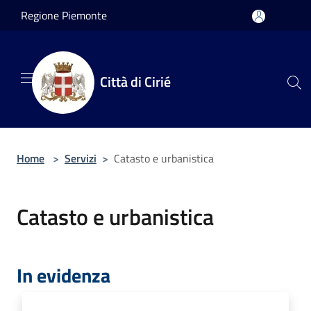
Salta al contenuto principale
Regione Piemonte
Città di Cirié
Home
>
Servizi
>
Catasto e urbanistica
Catasto e urbanistica
In evidenza