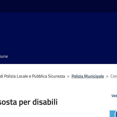
omune
i Polizia Locale e Pubblica Sicurezza
>
Polizia Municipale
>
Con
Ved
osta per disabili