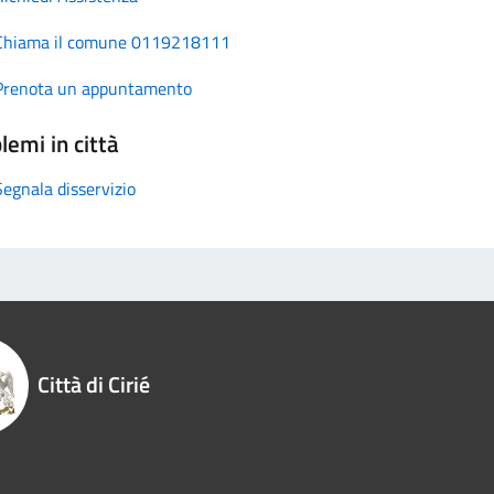
Chiama il comune 0119218111
Prenota un appuntamento
lemi in città
Segnala disservizio
Città di Cirié