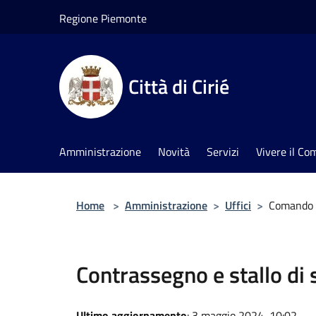
Salta al contenuto principale
Regione Piemonte
Città di Cirié
Amministrazione
Novità
Servizi
Vivere il C
Home
>
Amministrazione
>
Uffici
>
Comando d
Contrassegno e stallo di s
Ultimo aggiornamento
: 3 maggio 2024, 10:02