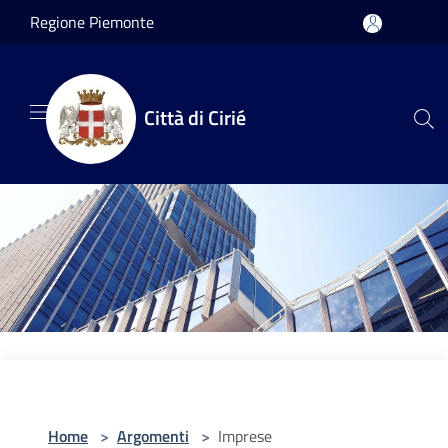
Salta al contenuto principale
Regione Piemonte
Città di Cirié
Home
>
Argomenti
>
Imprese