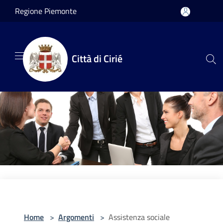
Salta al contenuto principale
Regione Piemonte
Città di Cirié
Home
>
Argomenti
>
Assistenza sociale