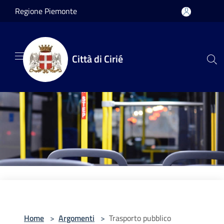
Salta al contenuto principale
Regione Piemonte
Città di Cirié
Home
>
Argomenti
>
Trasporto pubblico