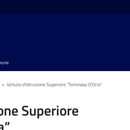
omune
>
Istituto d'Istruzione Superiore “Tommaso D’Oria”
ione Superiore
a”