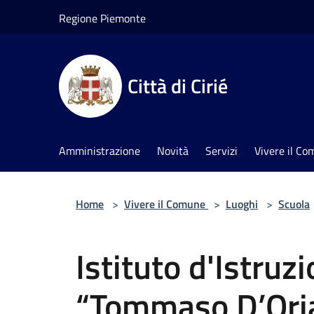
Salta al contenuto principale
Regione Piemonte
Città di Cirié
Amministrazione
Novità
Servizi
Vivere il C
Home
>
Vivere il Comune
>
Luoghi
>
Scuola
Istituto d'Istruz
“Tommaso D’Ori