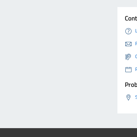
Cont
Prob