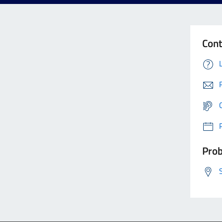
Cont
Prob