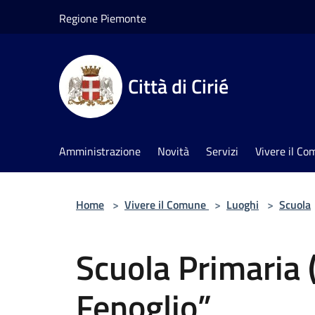
Salta al contenuto principale
Regione Piemonte
Città di Cirié
Amministrazione
Novità
Servizi
Vivere il C
Home
>
Vivere il Comune
>
Luoghi
>
Scuola
Scuola Primaria 
Fenoglio”