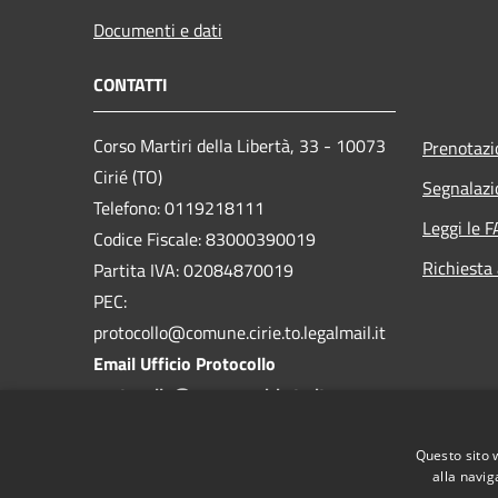
Documenti e dati
CONTATTI
Corso Martiri della Libertà, 33 - 10073
Prenotaz
Cirié (TO)
Segnalazi
Telefono: 0119218111
Leggi le 
Codice Fiscale: 83000390019
Richiesta
Partita IVA: 02084870019
PEC:
protocollo@comune.cirie.to.legalmail.it
Email Ufficio Protocollo
protocollo@comune.cirie.to.it
Questo sito 
alla navig