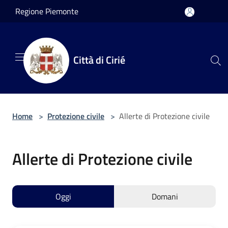
Salta al contenuto principale
Regione Piemonte
Città di Cirié
Home
>
Protezione civile
>
Allerte di Protezione civile
Allerte di Protezione civile
Oggi
Domani