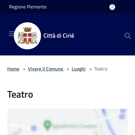
Salta al contenuto principale
Regione Piemonte
Città di Cirié
Home
>
Vivere il Comune
>
Luoghi
>
Teatro
Teatro