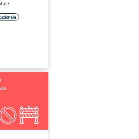
ntale
tuzionale