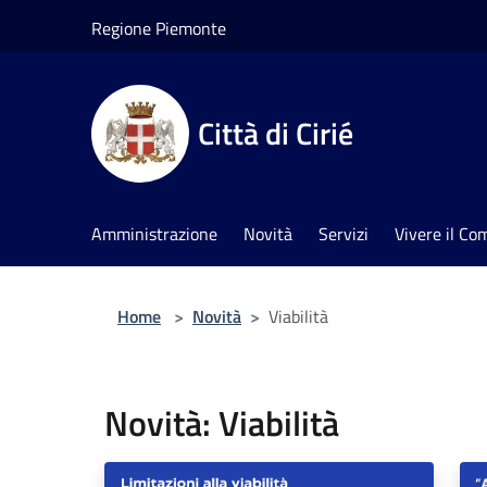
Salta al contenuto principale
Regione Piemonte
Città di Cirié
Amministrazione
Novità
Servizi
Vivere il C
Home
>
Novità
>
Viabilità
Novità: Viabilità