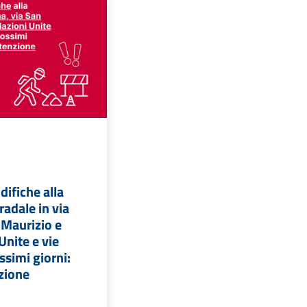
ifiche alla
radale in via
 Maurizio e
Unite e vie
ossimi giorni:
zione