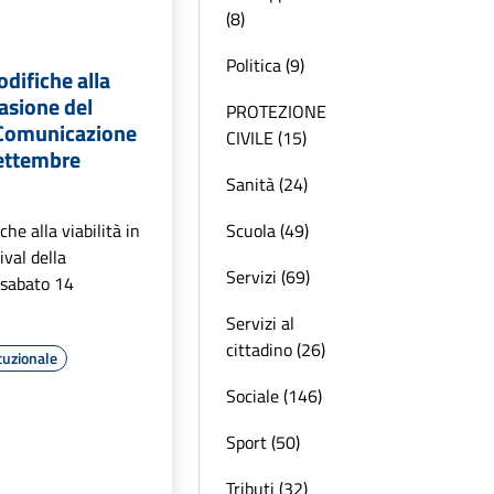
(8)
Politica (9)
difiche alla
casione del
PROTEZIONE
a Comunicazione
CIVILE (15)
settembre
Sanità (24)
he alla viabilità in
Scuola (49)
ival della
Servizi (69)
 sabato 14
Servizi al
cittadino (26)
tuzionale
Sociale (146)
Sport (50)
Tributi (32)