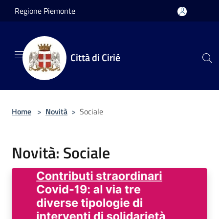
Salta al contenuto principale
Regione Piemonte
Città di Cirié
Home
>
Novità
>
Sociale
Novità: Sociale