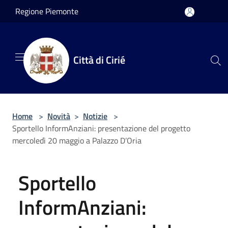
Salta al contenuto principale
Regione Piemonte
Città di Cirié
Home
>
Novità
>
Notizie
>
Sportello InformAnziani: presentazione del progetto
mercoledì 20 maggio a Palazzo D’Oria
Sportello
InformAnziani: