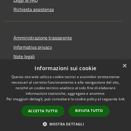
Richiesta assistenza
Amministrazione trasparente
Informativa privacy
Note legali
×
Dichiarazione di accessibilità
Informazioni sui cookie
Questo sito web utilizza cookie tecnici e assimilati strettamente
necessari al corretto funzionamento e alla navigazione del sito,
nonché un cookie tecnico analitico al solo fine di elaborare
informazioni statistiche, aggregate e anonime.
RSS
Copyright © 2026 • Città di
Per maggiori dettagli, può consultare la cookie policy al seguente
link
Accessibilità
Cirié • Powered by
Privacy
Municipium
Accesso
•
RIFIUTA TUTTO
ACCETTA TUTTO
Cookie
redazione
Mappa del sito
MOSTRA DETTAGLI