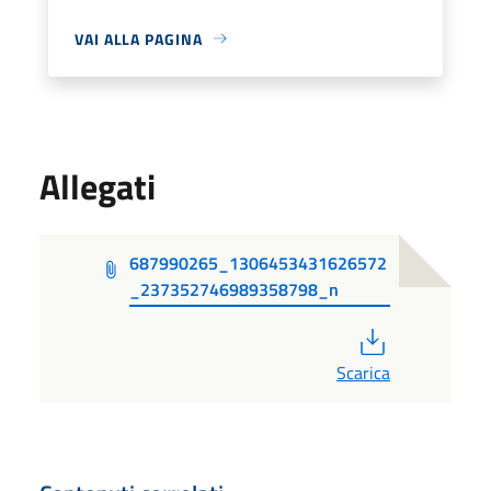
VAI ALLA PAGINA
Allegati
687990265_1306453431626572
_237352746989358798_n
PDF
Scarica