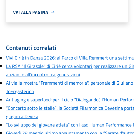
VAI ALLA PAGINA
Contenuti correlati
Vivi Cirié in Danza 2026: al Parco di Villa Remmert una settiman
La RSA "Il Girasole" di Cirié cerca volontari per realizzare un G
anziani e all'incontro tra generazioni
Al via la mostra "Frammenti di memoria", personale di Giuliano
ToErgasterion
Antiaging e superfood: per il ciclo “Dialogando”, l’Human Perfo
“Concerto sotto le stelle”: la Società Filarmonica Devesina port
giugno a Devesi
“Lo sviluppo del giovane atleta” con l’asd Human Performance 
Giovedì 28 maggio ultimo appuntamento con le “Serate d’autore” 