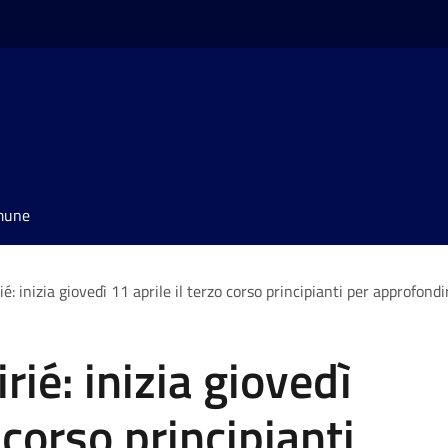
omune
ié: inizia giovedì 11 aprile il terzo corso principianti per approfondi
rié: inizia giovedì
 corso principianti