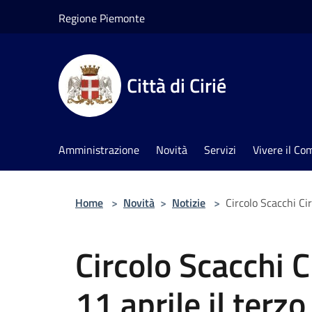
Salta al contenuto principale
Regione Piemonte
Città di Cirié
Amministrazione
Novità
Servizi
Vivere il C
Home
>
Novità
>
Notizie
>
Circolo Scacchi Cir
Circolo Scacchi Ci
11 aprile il terzo