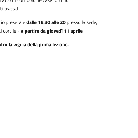
matto in corridoio, le case forti, lo
i trattati.
rio preserale
dalle 18.30 alle 20
presso la sede,
l cortile -
a partire da giovedì 11 aprile
.
tro la vigilia della prima lezione.