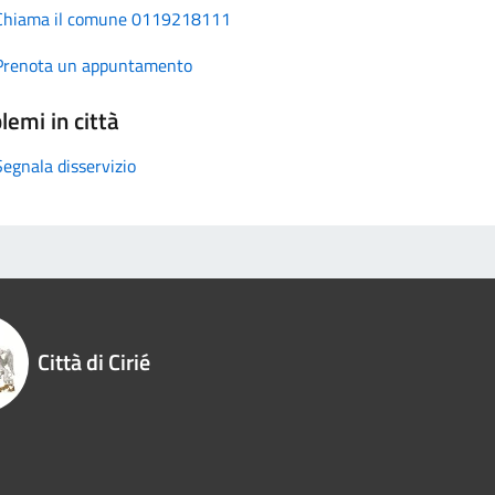
Chiama il comune 0119218111
Prenota un appuntamento
lemi in città
Segnala disservizio
Città di Cirié