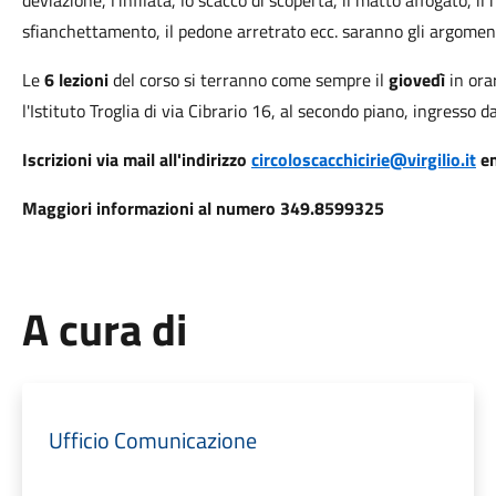
deviazione, l’infilata, lo scacco di scoperta, il matto affogato, il 
sfianchettamento, il pedone arretrato ecc. saranno gli argoment
Le
6 lezioni
del corso si terranno come sempre il
giovedì
in ora
l'Istituto Troglia di via Cibrario 16, al secondo piano, ingresso da
Iscrizioni via mail all'indirizzo
circoloscacchicirie@virgilio.it
en
Maggiori informazioni al numero 349.8599325
A cura di
Ufficio Comunicazione