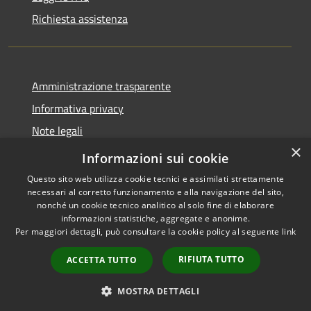
Richiesta assistenza
Amministrazione trasparente
Informativa privacy
Note legali
×
Dichiarazione di accessibilità
Informazioni sui cookie
Questo sito web utilizza cookie tecnici e assimilati strettamente
necessari al corretto funzionamento e alla navigazione del sito,
nonché un cookie tecnico analitico al solo fine di elaborare
informazioni statistiche, aggregate e anonime.
RSS
Copyright © 2026 • Città di
Per maggiori dettagli, può consultare la cookie policy al seguente
link
Accessibilità
Cirié • Powered by
Privacy
Municipium
Accesso
•
RIFIUTA TUTTO
ACCETTA TUTTO
Cookie
redazione
Mappa del sito
MOSTRA DETTAGLI